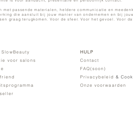
imte is voor aandacht, presentatie en persoonlijk contact.
n met passende materialen, heldere communicatie en meeden
king die aansluit bij jouw manier van ondernemen en bij jouw
en graag terugkomen. Voor de sfeer. Voor het gevoel. Voor d
 SlowBeauty
HULP
tie voor salons
Contact
ne
FAQ(soon)
 friend
Privacybeleid
& Cook
eitsprogramma
Onze voorwaarden
seller