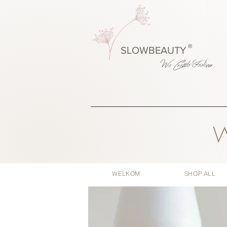
®
SLOWBEAUTY
We Create
Feeling
W
WELKOM
SHOP ALL