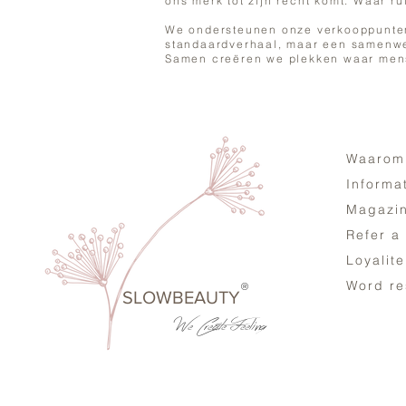
ons merk tot zijn recht komt. Waar ru
We ondersteunen onze verkooppunte
standaardverhaal, maar een samenwer
Samen creëren we plekken waar mens
Waarom
Informa
Magazi
Refer a
Loyalit
Word re
®
SLOWBEAUTY
We Create
Feeling