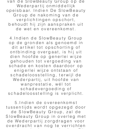
van de SlowBeauty Group op de
Wederpartij onmiddellijk
opeisbaar. Indien De SlowBeauty
Group de nakoming van de
verplichtingen opschort,
behoudt hij zijn aanspraken uit
de wet en overeenkomst.
4.Indien de SlowBeauty Group
op de gronden als genoemd in
dit artikel tot opschorting of
ontbinding overgaat, is hij uit
dien hoofde op generlei wijze
gehouden tot vergoeding van
schade en kosten daardoor op
enigerlei wijze ontstaan of
schadeloosstelling, terwijl de
Wederpartij, uit hoofde van
wanprestatie, wél tot
schadevergoeding of
schadeloosstelling is verplicht.
5.Indien de overeenkomst
tussentijds wordt opgezegd door
de SlowBeauty Group, zal de
SlowBeauty Group in overleg met
de Wederpartij zorgdragen voor
overdracht van nog te verrichten