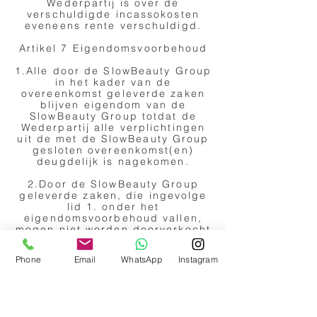
Wederpartij is over de
verschuldigde incassokosten
eveneens rente verschuldigd.
Artikel 7 Eigendomsvoorbehoud
1.Alle door de SlowBeauty Group
in het kader van de
overeenkomst geleverde zaken
blijven eigendom van de
SlowBeauty Group totdat de
Wederpartij alle verplichtingen
uit de met de SlowBeauty Group
gesloten overeenkomst(en)
deugdelijk is nagekomen.
2.Door de SlowBeauty Group
geleverde zaken, die ingevolge
lid 1. onder het
eigendomsvoorbehoud vallen,
mogen niet worden doorverkocht
en mogen nimmer als
betaalmiddel worden gebruikt.
Phone
Email
WhatsApp
Instagram
De Wederpartij is niet bevoegd
om de onder het
eigendomsvoorbehoud vallende
zaken te verpanden of op enige
andere wijze te bezwaren.