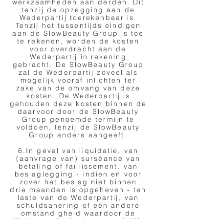
werkzaamheden aan derden. Dit
tenzij de opzegging aan de
Wederpartij toerekenbaar is.
Tenzij het tussentijds eindigen
aan de SlowBeauty Group is toe
te rekenen, worden de kosten
voor overdracht aan de
Wederpartij in rekening
gebracht. De SlowBeauty Group
zal de Wederpartij zoveel als
mogelijk vooraf inlichten ter
zake van de omvang van deze
kosten. De Wederpartij is
gehouden deze kosten binnen de
daarvoor door de SlowBeauty
Group genoemde termijn te
voldoen, tenzij de SlowBeauty
Group anders aangeeft.
6.In geval van liquidatie, van
(aanvrage van) surséance van
betaling of faillissement, van
beslaglegging - indien en voor
zover het beslag niet binnen
drie maanden is opgeheven - ten
laste van de Wederpartij, van
schuldsanering of een andere
omstandigheid waardoor de