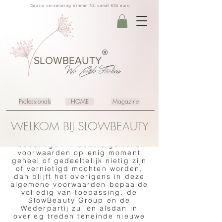
overeenkomst tussen de
Gratis verzending binnen NL vanaf €35 euro
SlowBeauty Group, hierna te
noemen: “de SlowBeauty Group”,
en een Wederpartij waarop de
SlowBeauty Group deze
voorwaarden van toepassing
heeft verklaard, voor zover van
®
deze voorwaarden niet door
SLOWBEAUTY
partijen uitdrukkelijk en
We Create
Feeling
schriftelijk is afgeweken.
2.De toepasselijkheid van
eventuele inkoop­ of andere
Professionals
HOME
Magazine
voorwaarden van de Wederpartij
wordt uitdrukkelijk van de hand
gewezen.
WELKOM BIJ SLOWBEAUTY
3.Indien één of meerdere
bepalingen in deze algemene
voorwaarden op enig moment
geheel of gedeeltelijk nietig zijn
of vernietigd mochten worden,
dan blijft het overigens in deze
algemene voorwaarden bepaalde
volledig van toepassing. de
SlowBeauty Group en de
Wederpartij zullen alsdan in
overleg treden teneinde nieuwe