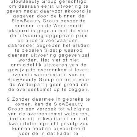
SlowBeauty Group gerechtigd
om daaraan eerst uitvoering te
geven nadat daarvoor akkoord is
gegeven door de binnen de
SlowBeauty Group bevoegde
persoon en de Wederpartij
akkoord is gegaan met de voor
de uitvoering opgegeven prijs
en andere voorwaarden,
daaronder begrepen het alsdan
te bepalen tijdstip waarop
daaraan uitvoering gegeven zal
worden. Het niet of niet
onmiddellijk uitvoeren van de
gewijzigde overeenkomst levert
evenmin wanprestatie van de
SlowBeauty Group op en is voor
de Wederpartij geen grond om
de overeenkomst op te zeggen.
9.Zonder daarmee in gebreke te
komen, kan de SlowBeauty
Group een verzoek tot wijziging
van de overeenkomst weigeren,
indien dit in kwalitatief en / of
kwantitatief opzicht gevolg zou
kunnen hebben bijvoorbeeld
voor de in dat kader te