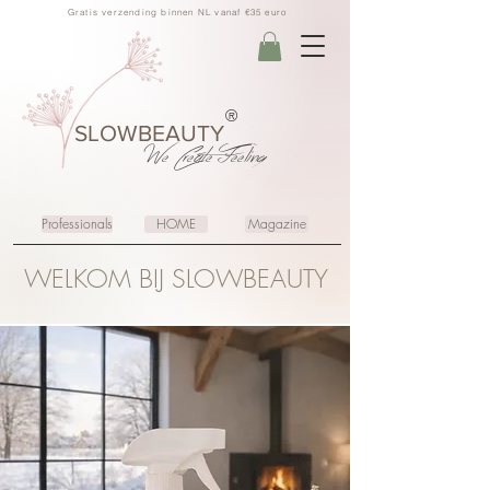
Gratis verzending binnen NL vanaf €35 euro
®
SLOWBEAUTY
We Create
Feeling
Professionals
HOME
Magazine
WELKOM BIJ SLOWBEAUTY