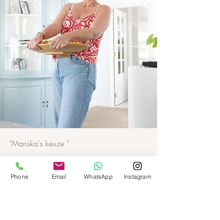
"Mariska's keuze "
Dit is een lastige omdat deze hele collectie, inclusief
geurkeuze, mijn verhaal vertellen. Een verhaal wat 13
Phone
Email
WhatsApp
Instagram
jaar geleden startte. Elk seizoen heb ik een favoriet
en het is grappig hoe ook hier de filosofie achter
Slow Beauty weer tot zijn recht komt; "leven op het
ritme van de natuur".
Ik snap dat geuren online kopen, lastig is, daarom is
het mogelijk om een proefpakketje te bestellen
waarbij je alleen de verzendkosten betaald.