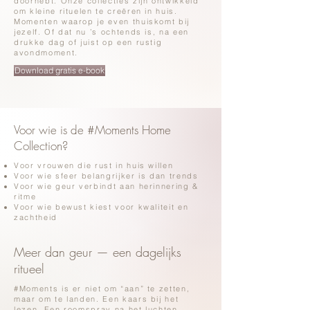
doorhebt.
Onze collecties zijn ontwikkeld
om kleine rituelen te creëren in huis.
Momenten waarop je even thuiskomt bij
jezelf. Of dat nu ’s ochtends is, na een
drukke dag of juist op een rustig
avondmoment.
Download gratis e-book
Voor wie is de #Moments Home
Collection?
Voor vrouwen die rust in huis willen
Voor wie sfeer belangrijker is dan trends
Voor wie geur verbindt aan herinnering &
ritme
Voor wie bewust kiest voor kwaliteit en
zachtheid
Meer dan geur — een dagelijks
ritueel
#Moments is er niet om “aan” te zetten,
maar om te landen. Een kaars bij het
lezen. Een roomspray na het luchten.