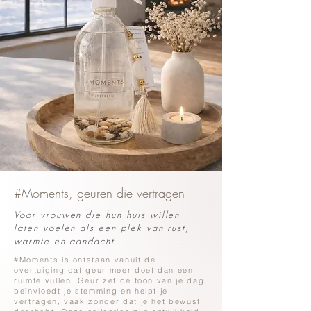
#Moments, geuren die vertragen
Voor vrouwen die hun huis willen
laten voelen als een plek van rust,
warmte en aandacht.
#Moments is ontstaan vanuit de
overtuiging dat geur meer doet dan een
ruimte vullen. Geur zet de toon van je dag,
beïnvloedt je stemming en helpt je
vertragen, vaak zonder dat je het bewust