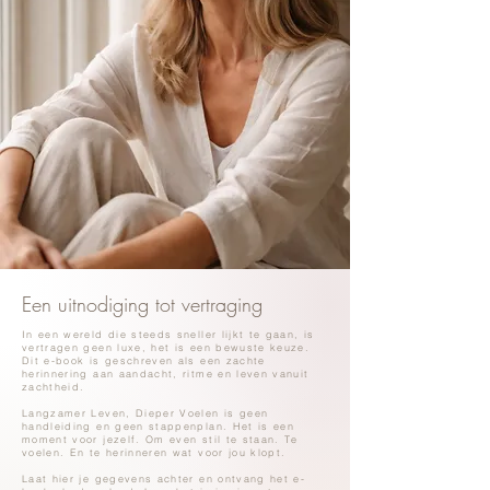
Een uitnodiging tot vertraging
In een wereld die steeds sneller lijkt te gaan, is
vertragen geen luxe, het is een bewuste keuze.
Dit
e-book is geschreven als een zachte
herinnering aan aandacht, ritme en leven vanuit
zachtheid.
Langzamer Leven, Dieper Voelen is geen
handleiding en geen stappenplan. Het is een
moment voor jezelf. Om even stil te staan. Te
voelen. En te herinneren wat voor jou klopt.
Laat hier je gegevens achter en ontvang het e-