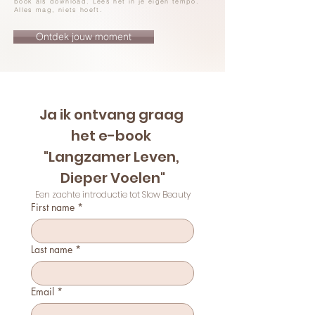
book als download. Lees het in je eigen tempo.
Alles mag, niets hoeft.
Ontdek jouw moment
Ja ik ontvang graag 
het e-book 
"Langzamer Leven, 
Dieper Voelen"
Een zachte introductie tot Slow Beauty
First name
*
Last name
*
Email
*