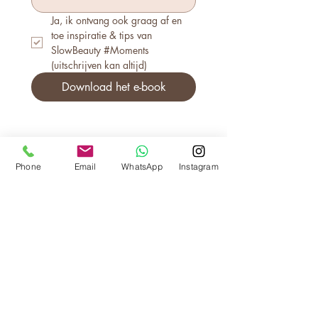
Ja, ik ontvang ook graag af en 
toe inspiratie & tips van 
SlowBeauty #Moments 
(uitschrijven kan altijd)
Download het e-book
Phone
Email
WhatsApp
Instagram
®
SLOWBEAUTY
We Create
Feeling
Waarom SlowBeauty
Informatie voor salons
Magazine
Refer a friend