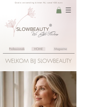
Gratis verzending binnen NL vanaf €35 euro
®
SLOWBEAUTY
We Create
Feeling
Professionals
HOME
Magazine
WELKOM BIJ SLOWBEAUTY