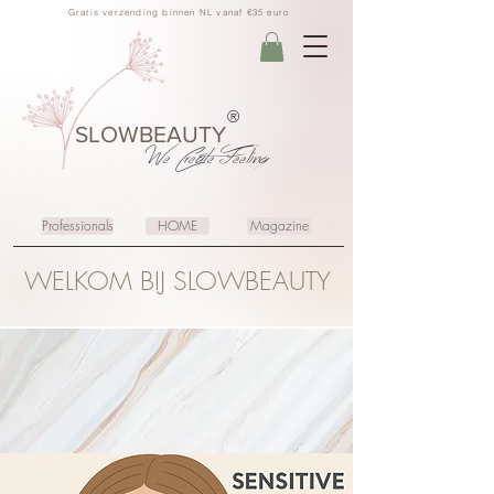
Gratis verzending binnen NL vanaf €35 euro
®
SLOWBEAUTY
We Create
Feeling
Professionals
HOME
Magazine
WELKOM BIJ SLOWBEAUTY