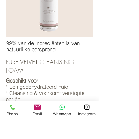
99% van de ingrediënten is van
natuurlijke oorsprong
PURE VELVET CLEANSING
FOAM
Geschikt voor
* Een gedehydrateerd huid
* Cleansing & voorkomt verstopte
poriën
Star Ingredients
Phone
Email
WhatsApp
Instagram
* Sap van de Aloe vera
* Duindoornvruchtenextract
* Hyaluronzuur
* Frambozenextract