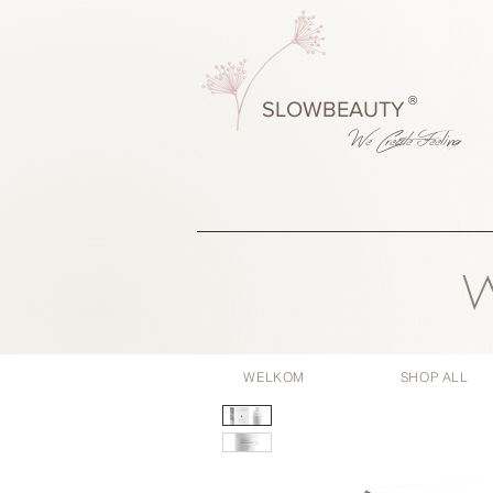
®
SLOWBEAUTY
We Create
Feeling
W
WELKOM
SHOP ALL