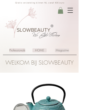
Gratis verzending binnen NL vanaf €35 euro
®
SLOWBEAUTY
We Create
Feeling
Professionals
HOME
Magazine
WELKOM BIJ SLOWBEAUTY