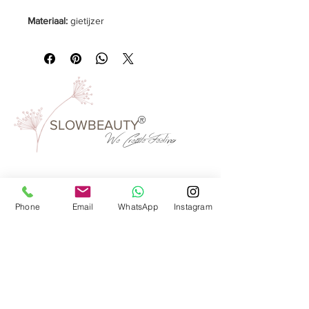
Materiaal:
gietijzer
Inoud:
1 liter hoog 185 mm
Verpakkingseenheid:
1 stuks
Kleur:
oud blauw
®
SLOWBEAUTY
We Create
Feeling
Waarom SlowBeauty
Phone
Email
WhatsApp
Instagram
Informatie voor salons
Magazine
Refer a friend
Loyaliteitsprogramma
Word reseller