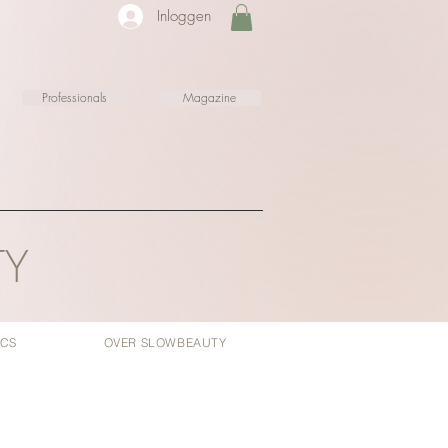
Inloggen
Professionals
Magazine
TY
ICS
OVER SLOWBEAUTY
oopprijs