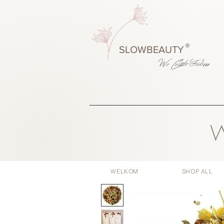
®
SLOWBEAUTY
We Create
Feeling
W
WELKOM
SHOP ALL