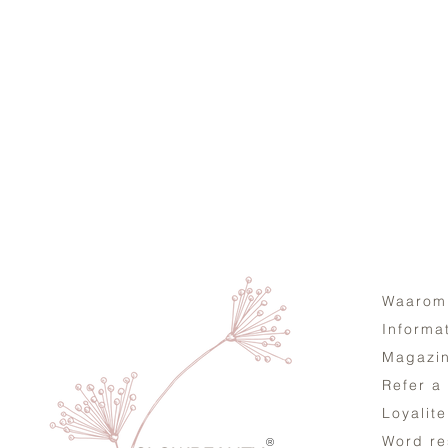
Waarom
Informa
Magazi
Refer a
Loyalit
Word re
®