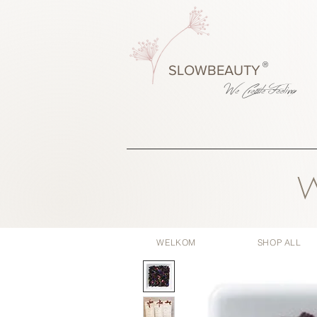
®
SLOWBEAUTY
We Create
Feeling
W
WELKOM
SHOP ALL