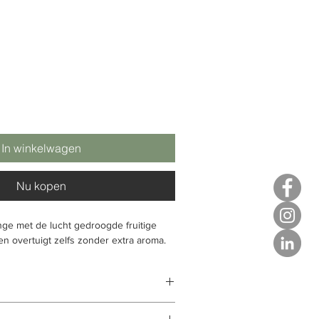
In winkelwagen
Nu kopen
ge met de lucht gedroogde fruitige
n overtuigt zelfs zonder extra aroma.
biscus, bramen (17%), druiven, aronia