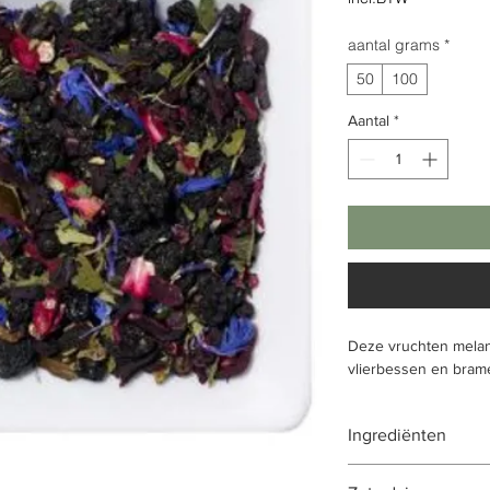
aantal grams
*
50
100
Aantal
*
Deze vruchten melan
vlierbessen en brame
Ingrediënten
vlierbessen (30%), hi