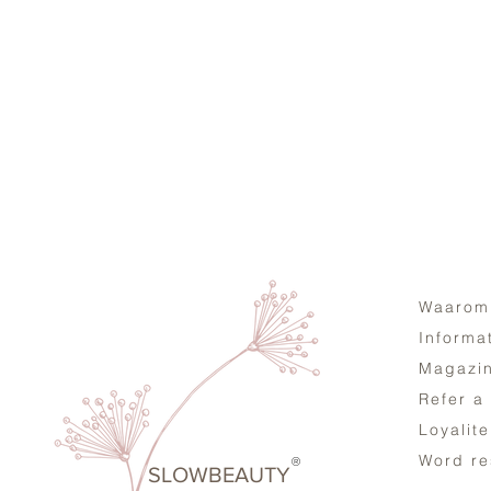
Waarom
Informa
Magazi
Refer a
Loyalit
Word re
®
SLOWBEAUTY