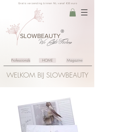
Gratis verzending binnen NL vanaf €35 euro
®
SLOWBEAUTY
We Create
Feeling
Professionals
HOME
Magazine
WELKOM BIJ SLOWBEAUTY