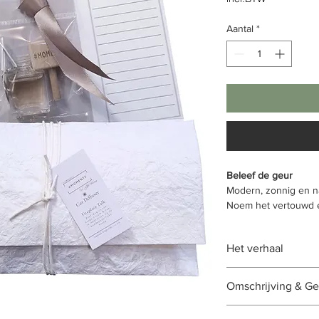
Aantal
*
Beleef de geur
Modern, zonnig en nat
Noem het vertouwd e
amandel gecombineer
versterken het karakt
Het verhaal
van deze subtiele mo
#Moments van herken
Omschrijving & Ge
naar de onschuldige 
zon altijd leek te sc
Onze Car Difusssers 