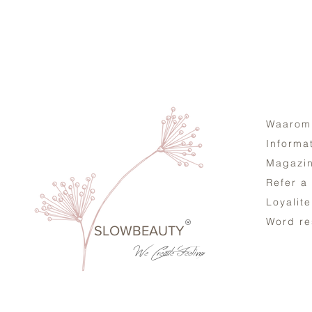
Waarom
Informa
Magazi
Refer a
Loyalit
Word re
®
SLOWBEAUTY
We Create
Feeling