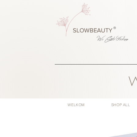
®
SLOWBEAUTY
We Create
Feeling
W
WELKOM
SHOP ALL