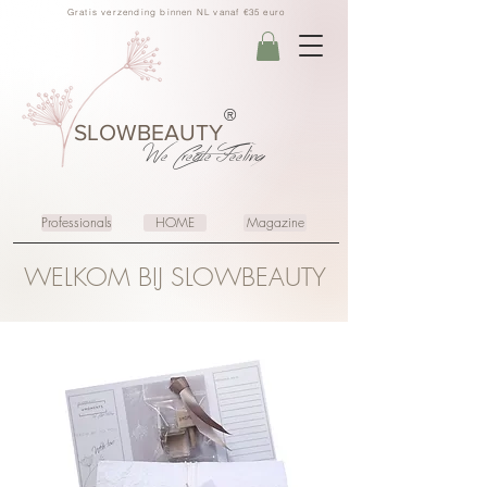
Gratis verzending binnen NL vanaf €35 euro
®
SLOWBEAUTY
We Create
Feeling
Professionals
HOME
Magazine
WELKOM BIJ SLOWBEAUTY