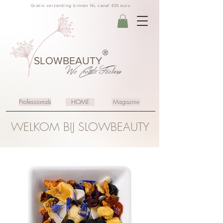
Gratis verzending binnen NL vanaf €35 euro
®
SLOWBEAUTY
We Create
Feeling
Professionals
HOME
Magazine
WELKOM BIJ SLOWBEAUTY