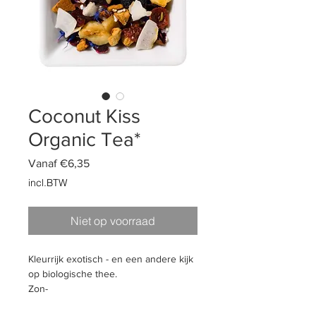
Coconut Kiss
Organic Tea*
Verkoopprijs
Vanaf
€6,35
incl.BTW
Niet op voorraad
Kleurrijk exotisch - en een andere kijk
op biologische thee.
Zon-
gerijpte ananas en kokos alsof vers ge