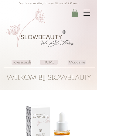
Gratis verzending binnen NL vanaf €35 euro
®
SLOWBEAUTY
We Create
Feeling
Professionals
HOME
Magazine
WELKOM BIJ SLOWBEAUTY