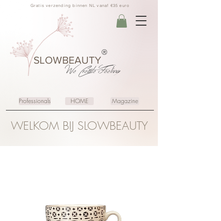
Gratis verzending binnen NL vanaf €35 euro
®
SLOWBEAUTY
We Create
Feeling
Professionals
HOME
Magazine
WELKOM BIJ SLOWBEAUTY