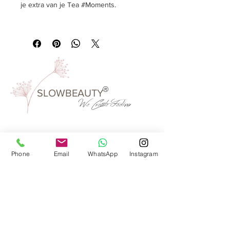
je extra van je Tea #Moments.
Tekst:
Geen tekst
Inhoud:
porseleinen cup 0,3 l, Ø 110
mm, hoogte 70 mm.
Verpakkingseenheid:
per stuk
Kleur:
porselein wit, bedrukt black
®
SLOWBEAUTY
We Create
Feeling
Waarom SlowBeauty
Phone
Email
WhatsApp
Instagram
Informatie voor salons
Magazine
Refer a friend
Loyaliteitsprogramma
Word reseller