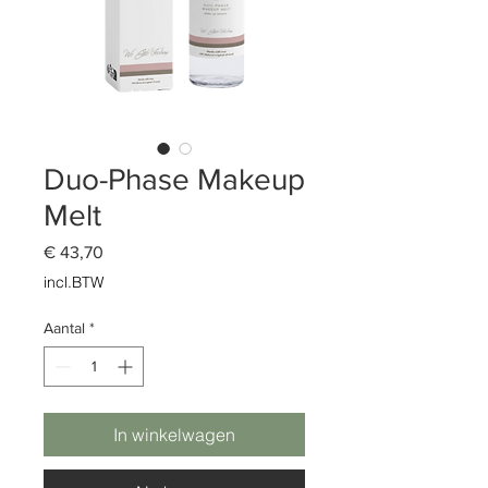
Duo-Phase Makeup
Melt
Prijs
€ 43,70
incl.BTW
Aantal
*
In winkelwagen