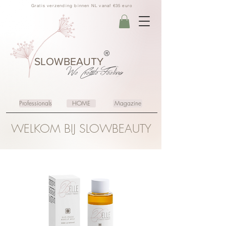
Gratis verzending binnen NL vanaf €35 euro
®
SLOWBEAUTY
We Create
Feeling
Professionals
HOME
Magazine
WELKOM BIJ SLOWBEAUTY