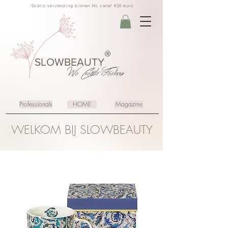
Gratis verzending binnen NL vanaf €35 euro
®
SLOWBEAUTY
We Create
Feeling
Professionals
HOME
Magazine
WELKOM BIJ SLOWBEAUTY