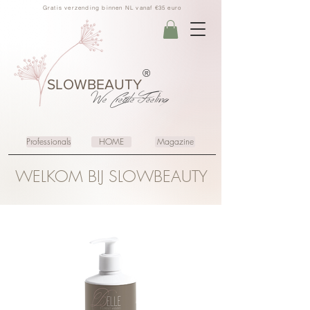
Gratis verzending binnen NL vanaf €35 euro
®
SLOWBEAUTY
We Create
Feeling
Professionals
HOME
Magazine
WELKOM BIJ SLOWBEAUTY