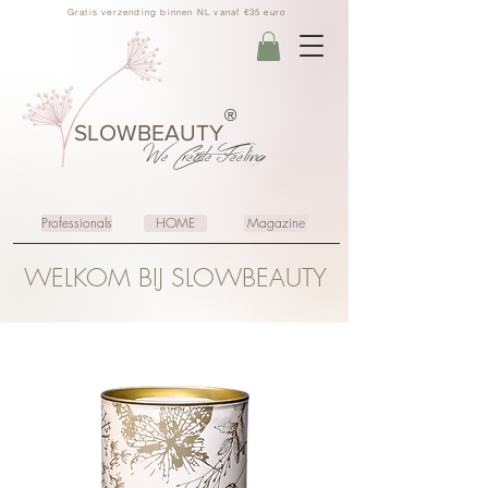
Gratis verzending binnen NL vanaf €35 euro
®
SLOWBEAUTY
We Create
Feeling
Professionals
HOME
Magazine
WELKOM BIJ SLOWBEAUTY