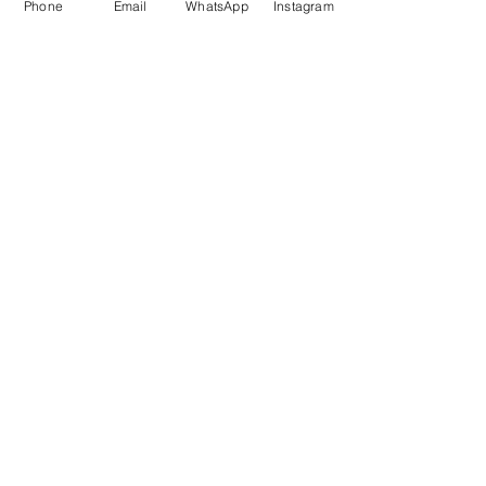
Phone
Email
WhatsApp
Instagram
Waarom SlowBeauty
Informatie voor salons
Magazine
Refer a friend
Loyaliteitsprogramma
Word reseller
HULP
Contact
FAQ(soon)
Privacybeleid
& Cookies
Onze voorwaarden
SOCIALS
Instagram
Facebook