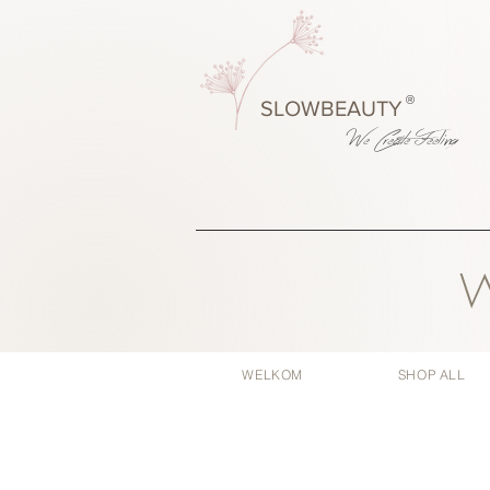
®
SLOWBEAUTY
We Create
Feeling
W
WELKOM
SHOP ALL