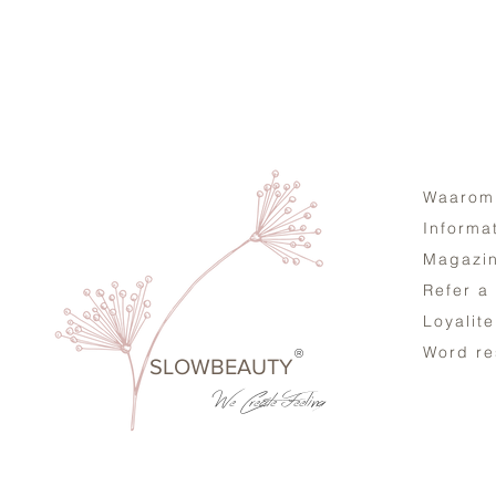
Waarom
Informa
Magazi
Refer a
Loyalit
Word re
®
SLOWBEAUTY
We Create
Feeling