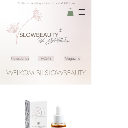
Gratis verzending binnen NL vanaf €35 euro
®
SLOWBEAUTY
We Create
Feeling
Professionals
HOME
Magazine
WELKOM BIJ SLOWBEAUTY