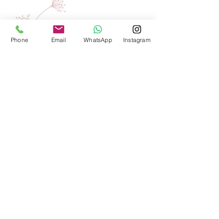
Verpakkingseenheid:
1 stuks
Kleur:
glas, tropical, bedrukt
®
SLOWBEAUTY
We Create
Feeling
Phone
Email
WhatsApp
Instagram
Waarom SlowBeauty
Informatie voor salons
Magazine
Refer a friend
Loyaliteitsprogramma
Word reseller
HULP
Contact
FAQ(soon)
Privacybeleid
& Cookies
Onze voorwaarden