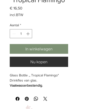
Prijs
€ 16,50
incl.BTW
Aantal
*
In winkelwagen
Nu kopen
Glass Bottle ,, Tropical Flamingo"
Drinkfles van glas.
Vaatwasserbestendig
.
Tekst:
geen
Inhoud & Omvang
: 0.55 ltr. Ø 68 mm,
hoog 240 mm