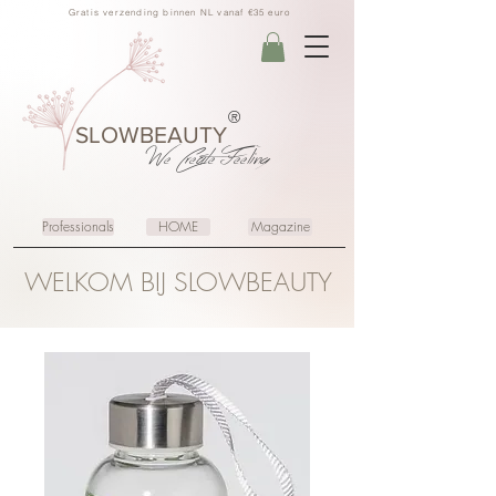
Gratis verzending binnen NL vanaf €35 euro
®
SLOWBEAUTY
We Create
Feeling
Professionals
HOME
Magazine
WELKOM BIJ SLOWBEAUTY