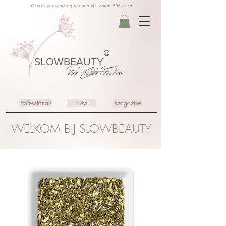
Gratis verzending binnen NL vanaf €35 euro
®
SLOWBEAUTY
We Create
Feeling
Professionals
HOME
Magazine
WELKOM BIJ SLOWBEAUTY