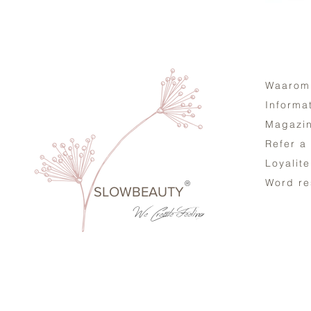
Waarom
Informa
Magazi
Refer a
Loyalit
Word re
®
SLOWBEAUTY
We Create
Feeling