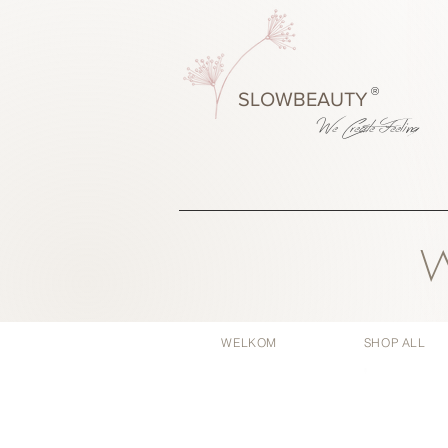
®
SLOWBEAUTY
We Create
Feeling
W
WELKOM
SHOP ALL