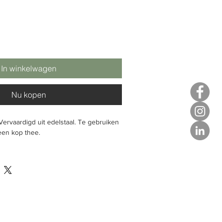
In winkelwagen
Nu kopen
Vervaardigd uit edelstaal. Te gebruiken
een kop thee.
:
1 stuks