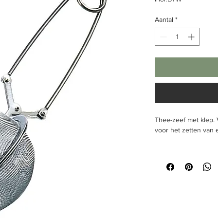
Aantal
*
Thee-zeef met klep. 
voor het zetten van 
Formaat
Ø 45 mm, l 155 mm.
Materiaal:
edelstaal
Verpakkingseenheid
Kleur:
zilver