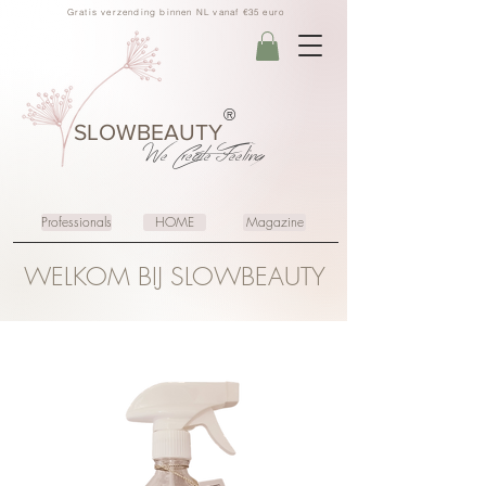
Gratis verzending binnen NL vanaf €35 euro
®
SLOWBEAUTY
We Create
Feeling
Professionals
HOME
Magazine
WELKOM BIJ SLOWBEAUTY