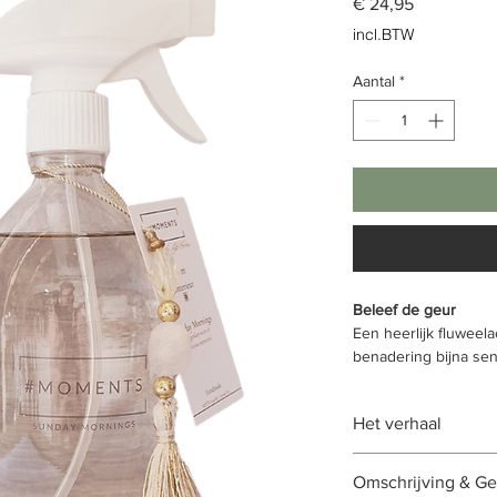
Prijs
€ 24,95
incl.BTW
Aantal
*
Beleef de geur
Een heerlijk fluweela
benadering bijna se
prachtige witte blo
intimiteit en het vl
Het verhaal
waar we aan het ein
Sereen en bijna ove
Omschrijving & Ge
het positieve in men