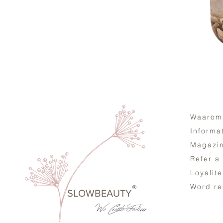
Waarom
Informa
Magazi
Refer a
Loyalit
Word re
®
SLOWBEAUTY
We Create
Feeling