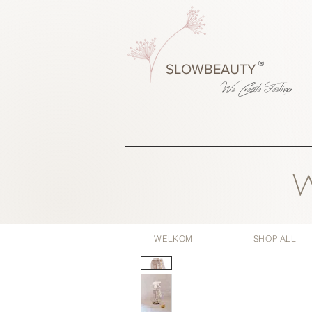
®
SLOWBEAUTY
We Create
Feeling
W
WELKOM
SHOP ALL