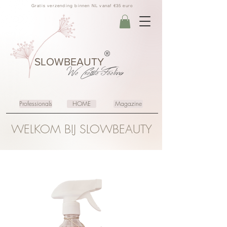
Gratis verzending binnen NL vanaf €35 euro
®
SLOWBEAUTY
We Create
Feeling
Professionals
HOME
Magazine
WELKOM BIJ SLOWBEAUTY