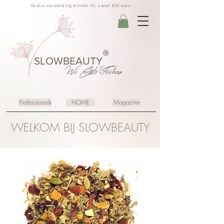
Gratis verzending binnen NL vanaf €35 euro
®
SLOWBEAUTY
We Create
Feeling
Professionals
HOME
Magazine
WELKOM BIJ SLOWBEAUTY