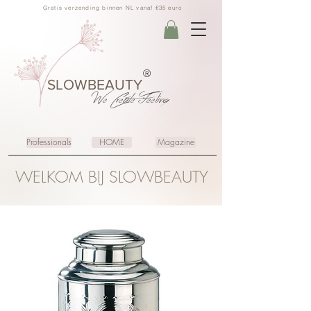
Gratis verzending binnen NL vanaf €35 euro
®
SLOWBEAUTY
We Create
Feeling
Professionals
HOME
Magazine
WELKOM BIJ SLOWBEAUTY