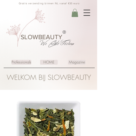
Gratis verzending binnen NL vanaf €35 euro
®
SLOWBEAUTY
We Create
Feeling
Professionals
HOME
Magazine
WELKOM BIJ SLOWBEAUTY