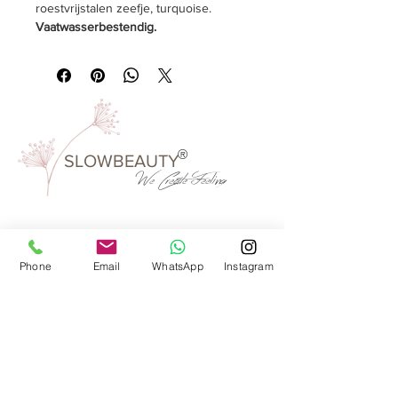
roestvrijstalen zeefje, turquoise.
Vaatwasserbestendig.
Tekst:
geen
Inhoud & Omvang
:0,3 liter, Ø 80 mm,
hoogte 110 mm.
Verpakkingseenheid:
1 stuks
Kleur:
porselein pink mandala, bedrukt
®
SLOWBEAUTY
We Create
Feeling
Waarom SlowBeauty
Phone
Email
WhatsApp
Instagram
Informatie voor salons
Magazine
Refer a friend
Loyaliteitsprogramma
Word reseller