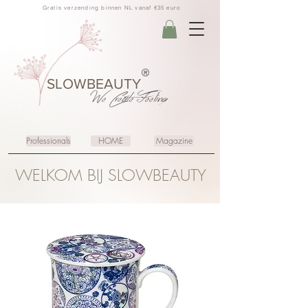
Gratis verzending binnen NL vanaf €35 euro
®
SLOWBEAUTY
We Create
Feeling
Professionals
HOME
Magazine
WELKOM BIJ SLOWBEAUTY