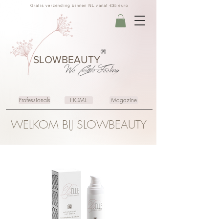
Gratis verzending binnen NL vanaf €35 euro
®
SLOWBEAUTY
We Create
Feeling
Professionals
HOME
Magazine
WELKOM BIJ SLOWBEAUTY