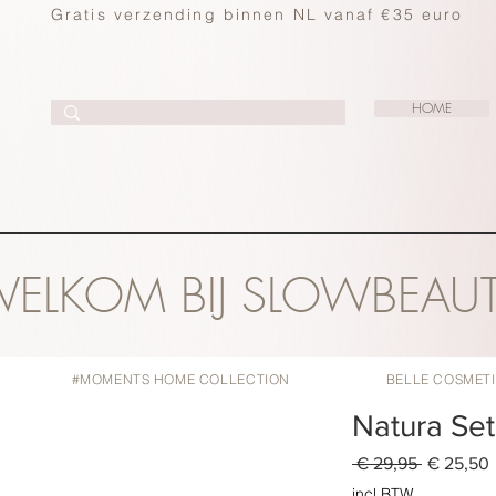
Gratis verzending binnen NL vanaf €35 euro
HOME
ELKOM BIJ SLOWBEAU
#MOMENTS HOME COLLECTION
BELLE COSMET
Natura Set
Normale
 € 29,95 
€ 25,50
prijs
incl.BTW