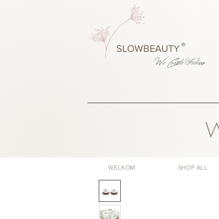
®
SLOWBEAUTY
We Create
Feeling
W
WELKOM
SHOP ALL