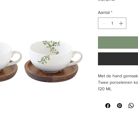
Aantal
*
Met de hand gemaak
Twee porselein
en ko
120 ML