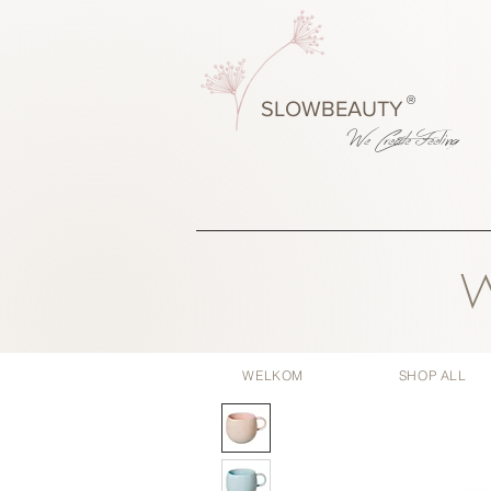
®
SLOWBEAUTY
We Create
Feeling
W
WELKOM
SHOP ALL