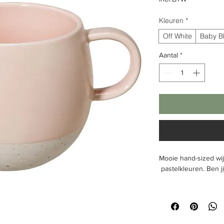
Kleuren
*
Off White
Baby B
Aantal
*
Mooie hand-sized wij
pastelkleuren. Ben ji
Tekst:
geen
Vaatwasbestendig
: 
Inhoud & Omvang
: 
Verpakkingseenheid