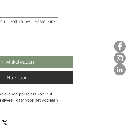
leu
Soft Yellow
Pastel Pink
In winkelwagen
Nu kopen
dvallende porselein kop in 4
j alweer klaar voor het voorjaar?
liever met hand
0.35 l, Ø 95 mm, h 80 mm.
:
1 stuks