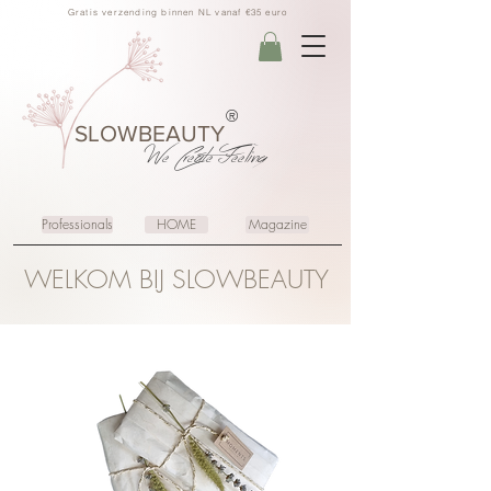
Gratis verzending binnen NL vanaf €35 euro
®
SLOWBEAUTY
We Create
Feeling
Professionals
HOME
Magazine
WELKOM BIJ SLOWBEAUTY