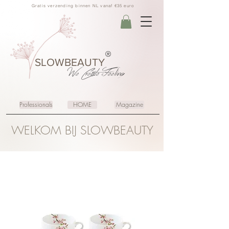
Gratis verzending binnen NL vanaf €35 euro
®
SLOWBEAUTY
We Create
Feeling
Professionals
HOME
Magazine
WELKOM BIJ SLOWBEAUTY