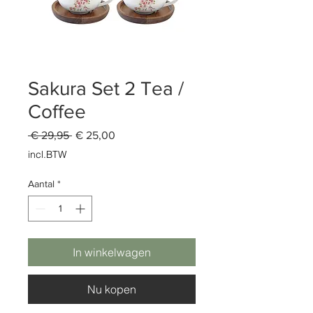
Sakura Set 2 Tea /
Coffee
Normale
Verkoopprijs
 € 29,95 
€ 25,00
prijs
incl.BTW
Aantal
*
In winkelwagen
Nu kopen