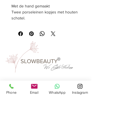
Met de hand gemaakt
Twee porselein
en kopjes
met houten
schotel.
120 ML
®
SLOWBEAUTY
We Create
Feeling
Waarom SlowBeauty
Phone
Email
WhatsApp
Instagram
Informatie voor salons
Magazine
Refer a friend
Loyaliteitsprogramma
Word reseller