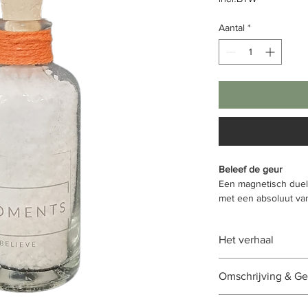
Aantal
*
Beleef de geur
Een magnetisch duel 
met een absoluut van
van vanille,amber en
Het verhaal
Schoonheid, humor &
Omschrijving & Ge
supervrouwelijk op h
geloof in haarzelf e
Omschrijving
: De #M