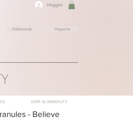
Inloggen
Professionals
Magazine
TY
ICS
OVER SLOWBEAUTY
anules - Believe