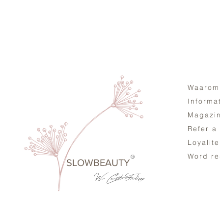
Waarom
Informa
Magazi
Refer a
Loyalit
Word re
®
SLOWBEAUTY
We Create
Feeling