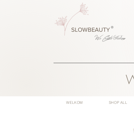
®
SLOWBEAUTY
We Create
Feeling
W
WELKOM
SHOP ALL