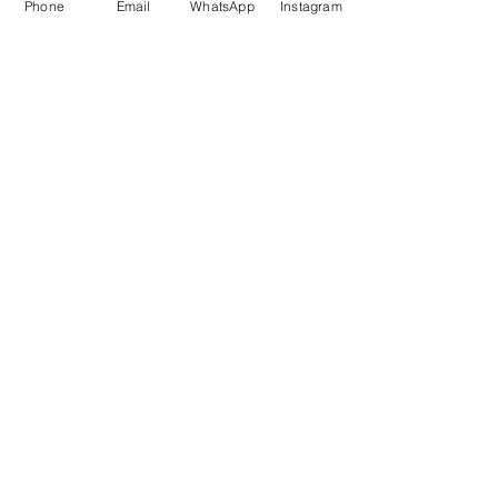
Phone
Email
WhatsApp
Instagram
Waarom SlowBeauty
Informatie voor salons
Magazine
Refer a friend
Loyaliteitsprogramma
Word reseller
HULP
Contact
FAQ(soon)
Privacybeleid
& Cookies
Onze voorwaarden
SOCIALS
Instagram
Facebook