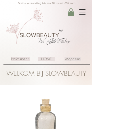
Gratis verzending binnen NL vanaf €35 euro
®
SLOWBEAUTY
We Create
Feeling
Professionals
HOME
Magazine
WELKOM BIJ SLOWBEAUTY