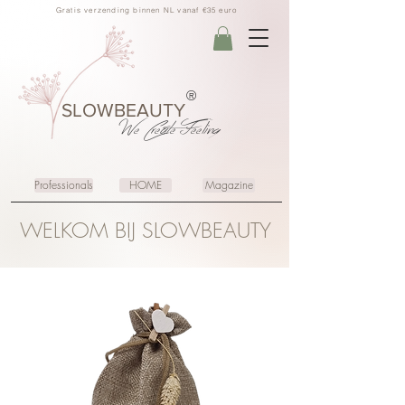
Gratis verzending binnen NL vanaf €35 euro
®
SLOWBEAUTY
We Create
Feeling
Professionals
HOME
Magazine
WELKOM BIJ SLOWBEAUTY