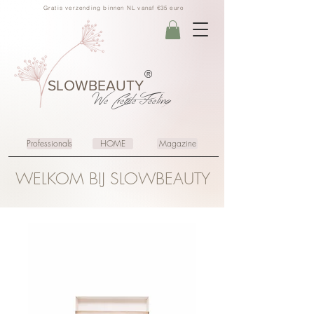
Gratis verzending binnen NL vanaf €35 euro
®
SLOWBEAUTY
We Create
Feeling
Professionals
HOME
Magazine
WELKOM BIJ SLOWBEAUTY