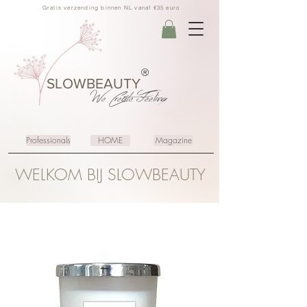
Gratis verzending binnen NL vanaf €35 euro
®
SLOWBEAUTY
We Create
Feeling
Professionals
HOME
Magazine
WELKOM BIJ SLOWBEAUTY