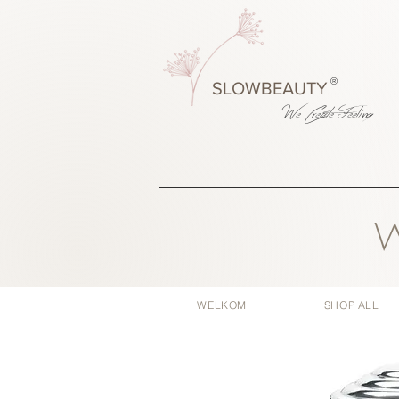
®
SLOWBEAUTY
We Create
Feeling
W
WELKOM
SHOP ALL