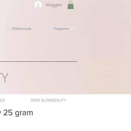
Inloggen
Professionals
Magazine
TY
ICS
OVER SLOWBEAUTY
 25 gram