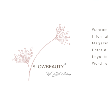
Waarom
Informa
Magazi
Refer a
Loyalit
Word re
®
SLOWBEAUTY
We Create
Feeling