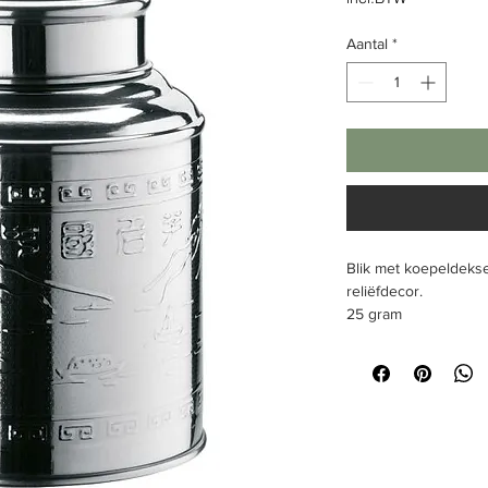
Aantal
*
Blik met koepeldekse
reliëfdecor.
25 gram
Afmeting
rond, Ø 56 mm, hoo