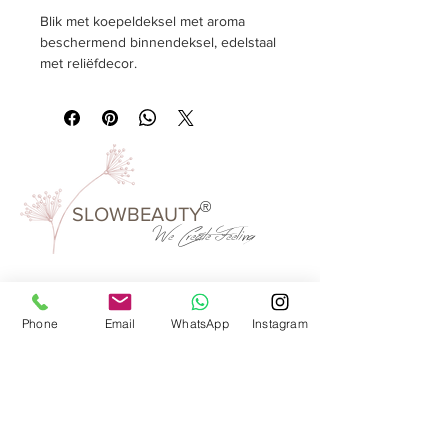
Blik met koepeldeksel met aroma
beschermend binnendeksel, edelstaal
met reliëfdecor.
500 gram
Afmeting
rond, Ø 130 mm, hoogte 180 mm.
®
SLOWBEAUTY
We Create
Feeling
Waarom SlowBeauty
Phone
Email
WhatsApp
Instagram
Informatie voor salons
Magazine
Refer a friend
Loyaliteitsprogramma
Word reseller