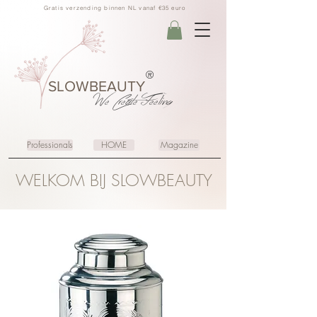
Gratis verzending binnen NL vanaf €35 euro
®
SLOWBEAUTY
We Create
Feeling
Professionals
HOME
Magazine
WELKOM BIJ SLOWBEAUTY