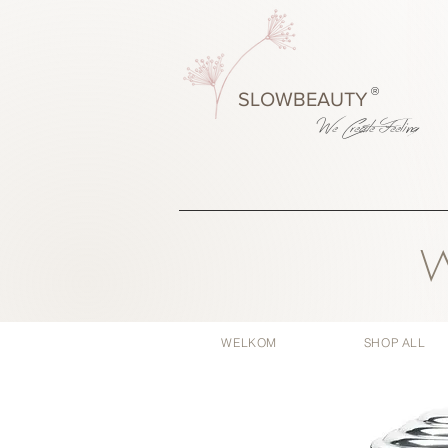
®
SLOWBEAUTY
We Create
Feeling
W
WELKOM
SHOP ALL