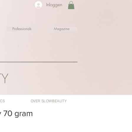
Inloggen
Professionals
Magazine
TY
ICS
OVER SLOWBEAUTY
 70 gram