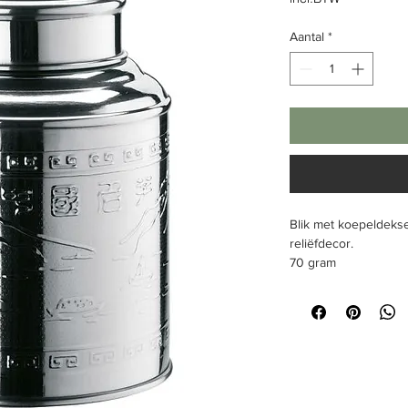
Aantal
*
Blik met koepeldekse
reliëfdecor.
70 gram
Afmeting
rond, Ø 70 mm, hoo