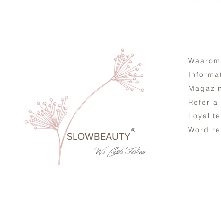
Waarom
Informa
Magazi
Refer a
Loyalit
Word re
®
SLOWBEAUTY
We Create
Feeling