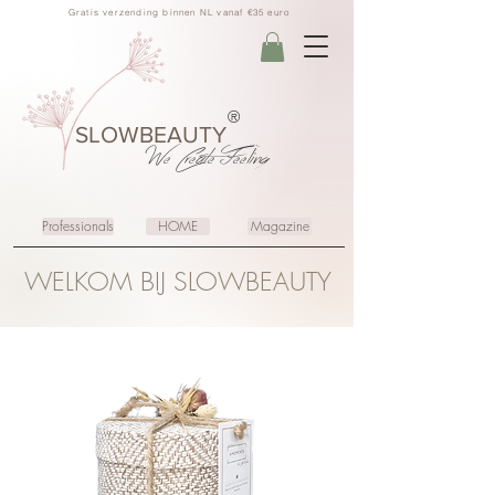
Gratis verzending binnen NL vanaf €35 euro
®
SLOWBEAUTY
We Create
Feeling
Professionals
HOME
Magazine
WELKOM BIJ SLOWBEAUTY