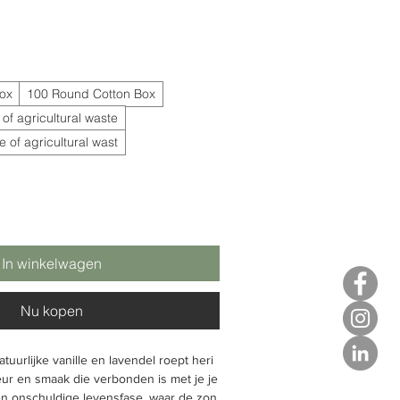
pprijs
ox
100 Round Cotton Box
of agricultural waste
 of agricultural wast
In winkelwagen
Nu kopen
tuurlijke vanille en lavendel roept heri
ur en smaak die verbonden is met je je
en onschuldige levensfase, waar de zon