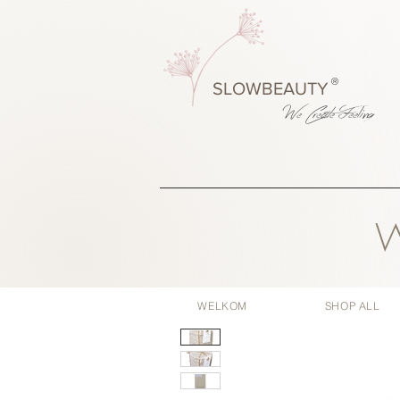
®
SLOWBEAUTY
We Create
Feeling
W
WELKOM
SHOP ALL