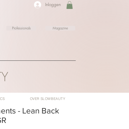
Inloggen
Professionals
Magazine
TY
ICS
OVER SLOWBEAUTY
nts - Lean Back
GR