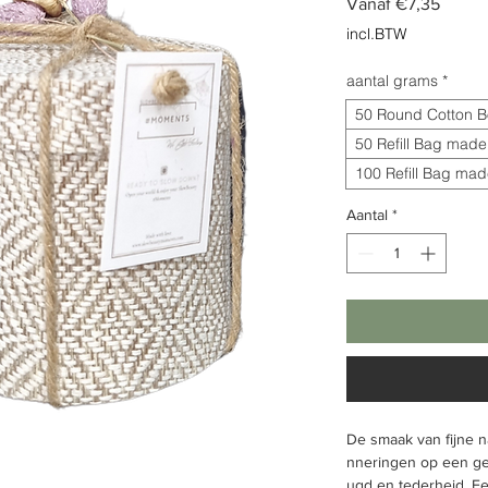
Verkoo
Vanaf
€7,35
incl.BTW
aantal grams
*
50 Round Cotton B
50 Refill Bag made 
100 Refill Bag made
Aantal
*
De smaak van fijne na
nneringen op een ge
ugd en tederheid. E