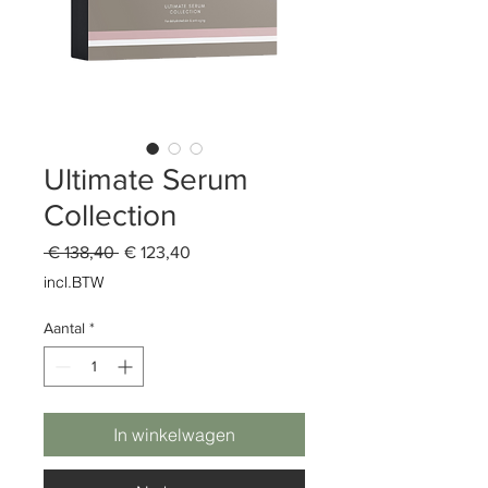
Ultimate Serum
Collection
Normale
Verkoopprijs
 € 138,40 
€ 123,40
prijs
incl.BTW
Aantal
*
In winkelwagen