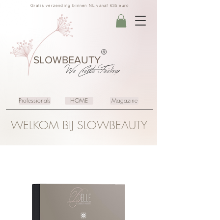
Gratis verzending binnen NL vanaf €35 euro
®
SLOWBEAUTY
We Create
Feeling
Professionals
HOME
Magazine
WELKOM BIJ SLOWBEAUTY