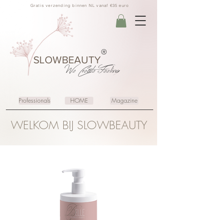
Gratis verzending binnen NL vanaf €35 euro
®
SLOWBEAUTY
We Create
Feeling
Professionals
HOME
Magazine
WELKOM BIJ SLOWBEAUTY