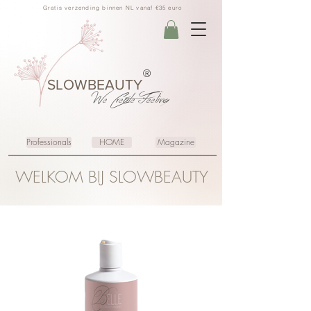
Gratis verzending binnen NL vanaf €35 euro
®
SLOWBEAUTY
We Create
Feeling
Professionals
HOME
Magazine
WELKOM BIJ SLOWBEAUTY