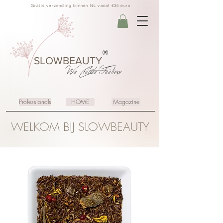
Gratis verzending binnen NL vanaf €35 euro
®
SLOWBEAUTY
We Create
Feeling
Professionals
HOME
Magazine
WELKOM BIJ SLOWBEAUTY